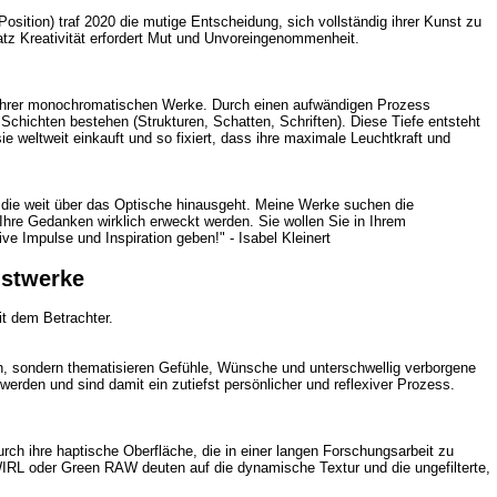
osition) traf 2020 die mutige Entscheidung, sich vollständig ihrer Kunst zu
atz Kreativität erfordert Mut und Unvoreingenommenheit.
fe ihrer monochromatischen Werke. Durch einen aufwändigen Prozess
Schichten bestehen (Strukturen, Schatten, Schriften). Diese Tiefe entsteht
e weltweit einkauft und so fixiert, dass ihre maximale Leuchtkraft und
, die weit über das Optische hinausgeht. Meine Werke suchen die
Ihre Gedanken wirklich erweckt werden. Sie wollen Sie in Ihrem
e Impulse und Inspiration geben!" - Isabel Kleinert
nstwerke
it dem Betrachter.
ch, sondern thematisieren Gefühle, Wünsche und unterschwellig verborgene
erden und sind damit ein zutiefst persönlicher und reflexiver Prozess.
rch ihre haptische Oberfläche, die in einer langen Forschungsarbeit zu
 SWIRL oder Green RAW deuten auf die dynamische Textur und die ungefilterte,