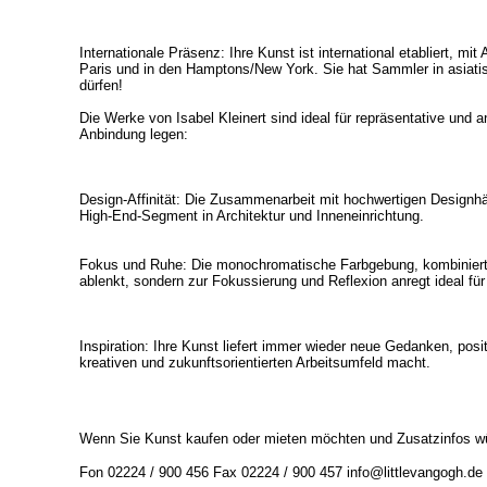
Internationale Präsenz: Ihre Kunst ist international etabliert, mi
Paris und in den Hamptons/New York. Sie hat Sammler in asiati
dürfen!
Die Werke von Isabel Kleinert sind ideal für repräsentative un
Anbindung legen:
Design-Affinität: Die Zusammenarbeit mit hochwertigen Designhä
High-End-Segment in Architektur und Inneneinrichtung.
Fokus und Ruhe: Die monochromatische Farbgebung, kombiniert mit
ablenkt, sondern zur Fokussierung und Reflexion anregt ideal f
Inspiration: Ihre Kunst liefert immer wieder neue Gedanken, posi
kreativen und zukunftsorientierten Arbeitsumfeld macht.
Wenn Sie Kunst kaufen oder mieten möchten und Zusatzinfos wü
Fon 02224 / 900 456 Fax 02224 / 900 457 info@littlevangogh.de