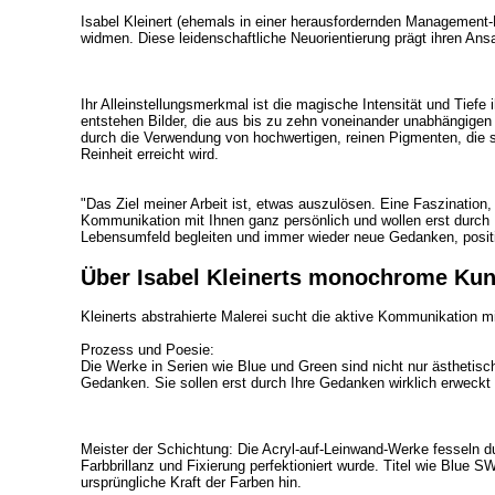
Isabel Kleinert (ehemals in einer herausfordernden Management-P
widmen. Diese leidenschaftliche Neuorientierung prägt ihren Ans
Ihr Alleinstellungsmerkmal ist die magische Intensität und Tie
entstehen Bilder, die aus bis zu zehn voneinander unabhängigen 
durch die Verwendung von hochwertigen, reinen Pigmenten, die si
Reinheit erreicht wird.
"Das Ziel meiner Arbeit ist, etwas auszulösen. Eine Faszination
Kommunikation mit Ihnen ganz persönlich und wollen erst durch 
Lebensumfeld begleiten und immer wieder neue Gedanken, positiv
Über Isabel Kleinerts monochrome Ku
Kleinerts abstrahierte Malerei sucht die aktive Kommunikation m
Prozess und Poesie:
Die Werke in Serien wie Blue und Green sind nicht nur ästhetis
Gedanken. Sie sollen erst durch Ihre Gedanken wirklich erweckt w
Meister der Schichtung: Die Acryl-auf-Leinwand-Werke fesseln du
Farbbrillanz und Fixierung perfektioniert wurde. Titel wie Blue
ursprüngliche Kraft der Farben hin.