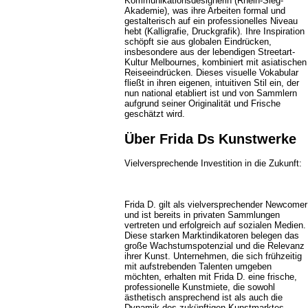
Kommunikationsdesignerin (Rhein-Sieg-
Akademie), was ihre Arbeiten formal und
gestalterisch auf ein professionelles Niveau
hebt (Kalligrafie, Druckgrafik). Ihre Inspiration
schöpft sie aus globalen Eindrücken,
insbesondere aus der lebendigen Streetart-
Kultur Melbournes, kombiniert mit asiatischen
Reiseeindrücken. Dieses visuelle Vokabular
fließt in ihren eigenen, intuitiven Stil ein, der
nun national etabliert ist und von Sammlern
aufgrund seiner Originalität und Frische
geschätzt wird.
Über Frida Ds Kunstwerke
Vielversprechende Investition in die Zukunft:
Frida D. gilt als vielversprechender Newcomer
und ist bereits in privaten Sammlungen
vertreten und erfolgreich auf sozialen Medien.
Diese starken Marktindikatoren belegen das
große Wachstumspotenzial und die Relevanz
ihrer Kunst. Unternehmen, die sich frühzeitig
mit aufstrebenden Talenten umgeben
möchten, erhalten mit Frida D. eine frische,
professionelle Kunstmiete, die sowohl
ästhetisch ansprechend ist als auch die
Dynamik des zukünftigen Kunstmarktes