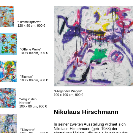
"Himmelspforte"
120 x 80 cm, 900 €
"Offene Weite"
100 x 80 cm, 900 €
"Blumen"
100 x 80 cm, 900 €
"Fliegender Wagen"
100 x 100 cm, 900 €
"Weg in den
Norden"
100 x 80 cm, 900 €
Nikolaus Hirschmann
In seiner zweiten Ausstellung widmet sich
Nikolaus Hirschmann (geb. 1953) der
"Tänzerin"