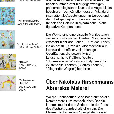
abstrakten Malerei, die er als Ausdruck der
100 x 80 cm, 900 €
banalen immer-jetzt-hier-gegenwärtigen
phänomenologischen Kunst des Augenblicks
beschreibt. Der Künstler, dessen Vita durch
internationale Ausstellungen in Europa und
den USA geprägt ist, übersetzt seine
"Himmelsgewölbe"
freigeistige Haltung in dynamische, nicht-
100 x 80 cm, 900 €
figurative Kompositionen.
Die Werke sind eine visuelle Manifestation
seines künstlerischen Credos: "Ein Künstler
erforscht nicht das Leben. Er ist das Leben.
"Gottes Lachen"
Be an artist!" Durch die Mischtechnik auf
100 x 80 cm, 900 €
Leinwand schafft er vielschichtige
Oberflächen, die sowohl lyrisch-
landschaftliche ("Offene Weite",
"Himmelsgewölbe") als auch dynamisch-
"Ritual"
existentielle Themen ("Gottes Lachen",
100 x 100 cm,
900 €
"Fliegender Wagen") berühren.
"Schlafender
Über Nikolaus Hirschmanns
Hirsch"
100 x 100 cm,
Abtsrakte Malerei
900 €
Wo die Schnabeltier-Serie noch humorvolle
Kommentare zum menschlichen Dasein
lieferte, taucht diese Serie tief in die Poesie
des Abstrakt-Landschaftlichen ein. Die
Malerei wird zu einem Spiegel der inneren